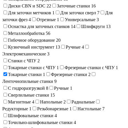
Диски CBN и SDC
22
Заточные станки
16
Для заточки метчиков
1
Для заточки сверл
7
Для
заточки фрез
4
Отрезные
1
Универсальные
3
Оснастка для заточных станков
14
Шлифкруги
13
Металлообработка
56
Гибочное оборудование
20
Кузнечный инструмент
13
Ручные
4
Электромеханические
3
Станки с ЧПУ
2
Токарные станки с ЧПУ
1
Фрезерные станки с ЧПУ
1
Токарные станки
1
Фрезерные станки
2
Ленточнопильные станки
9
С гидроразгрузкой
8
Ручные
1
Сверлильные станки
15
Магнитные
4
Напольные
2
Радиальные
Редукторные
1
Резьбонарезные
1
Настольные
7
Шлифовальные станки
4
Точильно-шлифовальные станки
4