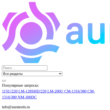
Популярные запросы:
115U/220
LM-128SHD/220
LM-200U
CM-1316/380
CM-
1516/380
NM-300DC
info@auratools.ru