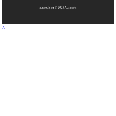
auratools.ru © 2025 Auratools
X