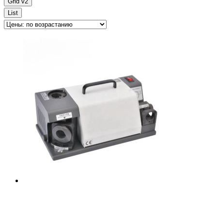
Grid v2
List