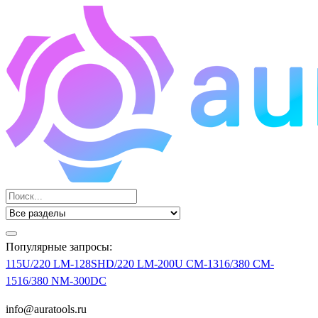
Популярные запросы:
115U/220
LM-128SHD/220
LM-200U
CM-1316/380
CM-
1516/380
NM-300DC
info@auratools.ru