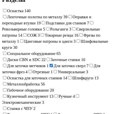
Оснастка
140
Ленточные полотна по металлу
39
Оправки и
переходные втулки
19
Подставки для станков
7
Револьверные головки
5
Рольганги
3
Сверлильные
патроны
14
СОЖ
3
Токарные резцы
16
Фрезы по
металлу
1
Цанговые патроны и цанги
3
Шлифовальные
круги
30
Специальное оборудование
65
Диски CBN и SDC
22
Заточные станки
16
Для заточки метчиков
1
Для заточки сверл
7
Для
заточки фрез
4
Отрезные
1
Универсальные
3
Оснастка для заточных станков
14
Шлифкруги
13
Металлообработка
56
Гибочное оборудование
20
Кузнечный инструмент
13
Ручные
4
Электромеханические
3
Станки с ЧПУ
2