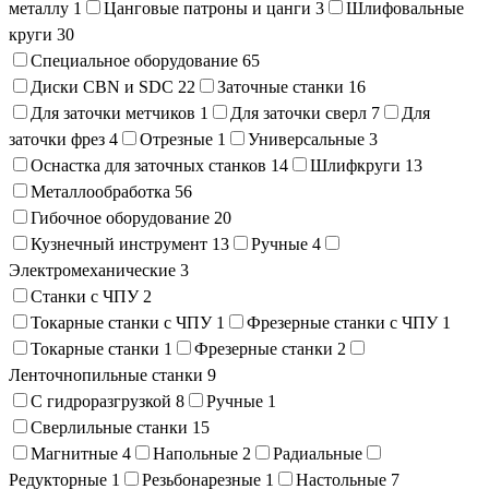
металлу
1
Цанговые патроны и цанги
3
Шлифовальные
круги
30
Специальное оборудование
65
Диски CBN и SDC
22
Заточные станки
16
Для заточки метчиков
1
Для заточки сверл
7
Для
заточки фрез
4
Отрезные
1
Универсальные
3
Оснастка для заточных станков
14
Шлифкруги
13
Металлообработка
56
Гибочное оборудование
20
Кузнечный инструмент
13
Ручные
4
Электромеханические
3
Станки с ЧПУ
2
Токарные станки с ЧПУ
1
Фрезерные станки с ЧПУ
1
Токарные станки
1
Фрезерные станки
2
Ленточнопильные станки
9
С гидроразгрузкой
8
Ручные
1
Сверлильные станки
15
Магнитные
4
Напольные
2
Радиальные
Редукторные
1
Резьбонарезные
1
Настольные
7