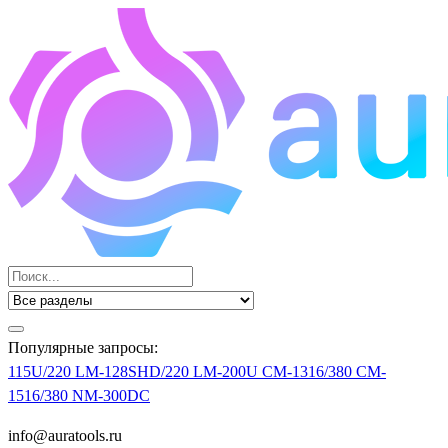
Популярные запросы:
115U/220
LM-128SHD/220
LM-200U
CM-1316/380
CM-
1516/380
NM-300DC
info@auratools.ru