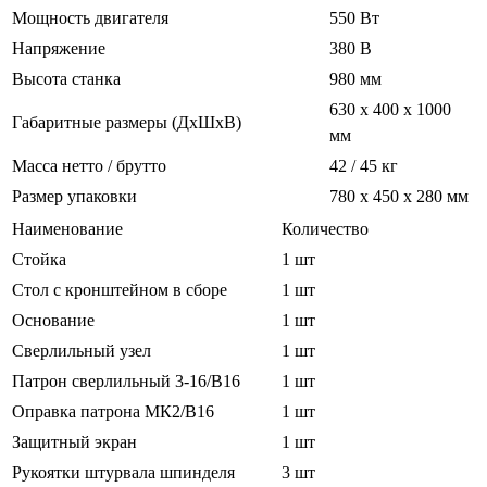
Мощность двигателя
550 Вт
Напряжение
380 В
Высота станка
980 мм
630 х 400 х 1000
Габаритные размеры (ДхШхВ)
мм
Масса нетто / брутто
42 / 45 кг
Размер упаковки
780 х 450 х 280 мм
Наименование
Количество
Стойка
1 шт
Стол с кронштейном в сборе
1 шт
Основание
1 шт
Сверлильный узел
1 шт
Патрон сверлильный 3-16/В16
1 шт
Оправка патрона МК2/В16
1 шт
Защитный экран
1 шт
Рукоятки штурвала шпинделя
3 шт