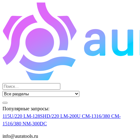
Популярные запросы:
115U/220
LM-128SHD/220
LM-200U
CM-1316/380
CM-
1516/380
NM-300DC
info@auratools.ru