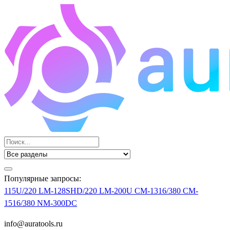
Популярные запросы:
115U/220
LM-128SHD/220
LM-200U
CM-1316/380
CM-
1516/380
NM-300DC
info@auratools.ru