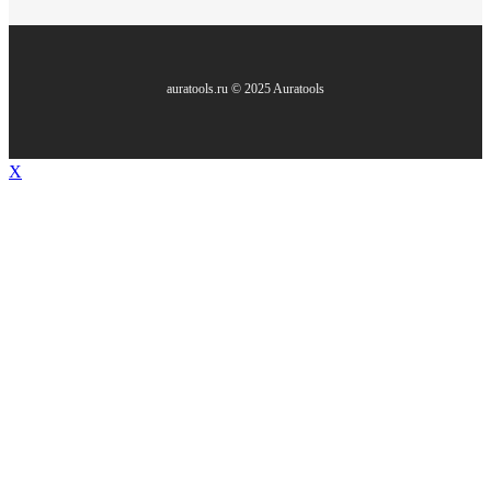
auratools.ru © 2025 Auratools
X