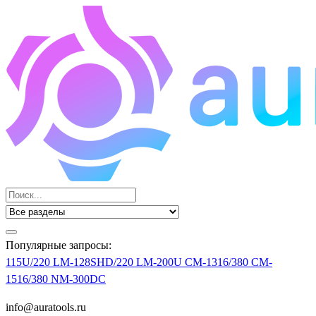
Популярные запросы:
115U/220
LM-128SHD/220
LM-200U
CM-1316/380
CM-
1516/380
NM-300DC
info@auratools.ru