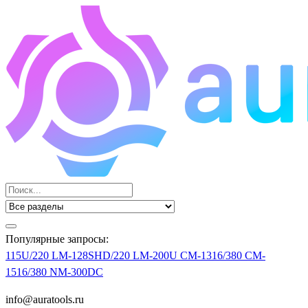
Популярные запросы:
115U/220
LM-128SHD/220
LM-200U
CM-1316/380
CM-
1516/380
NM-300DC
info@auratools.ru