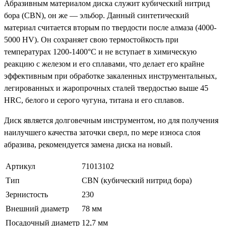
Абразивным материалом диска служит кубический нитрид
бора (CBN), он же — эльбор. Данный синтетический
материал считается вторым по твердости после алмаза (4000-
5000 HV). Он сохраняет свою термостойкость при
температурах 1200-1400°С и не вступает в химическую
реакцию с железом и его сплавами, что делает его крайне
эффективным при обработке закаленных инструментальных,
легированных и жаропрочных сталей твердостью выше 45
HRC, белого и серого чугуна, титана и его сплавов.
Диск является долговечным инструментом, но для получения
наилучшего качества заточки сверл, по мере износа слоя
абразива, рекомендуется замена диска на новый.
Артикул
71013102
Тип
CBN (кубический нитрид бора)
Зернистость
230
Внешний диаметр
78 мм
Посадочный диаметр
12,7 мм