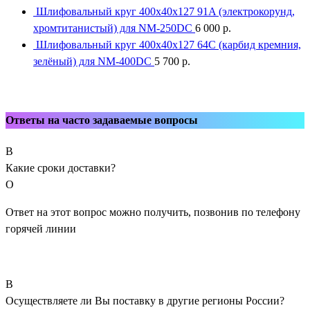
Шлифовальный круг 400x40x127 91A (электрокорунд,
хромтитанистый) для NM-250DC
6 000
р.
Шлифовальный круг 400x40x127 64С (карбид кремния,
зелёный) для NM-400DC
5 700
р.
Ответы на часто задаваемые вопросы
В
Какие сроки доставки?
О
Ответ на этот вопрос можно получить, позвонив по телефону
горячей линии
В
Осуществляете ли Вы поставку в другие регионы России?