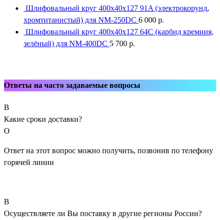
Шлифовальный круг 400x40x127 91A (электрокорунд,
хромтитанистый) для NM-250DC
6 000
р.
Шлифовальный круг 400x40x127 64С (карбид кремния,
зелёный) для NM-400DC
5 700
р.
Ответы на часто задаваемые вопросы
В
Какие сроки доставки?
О
Ответ на этот вопрос можно получить, позвонив по телефону
горячей линии
В
Осуществляете ли Вы поставку в другие регионы России?