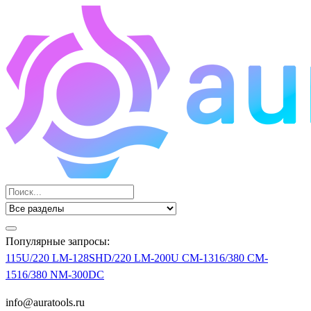
Популярные запросы:
115U/220
LM-128SHD/220
LM-200U
CM-1316/380
CM-
1516/380
NM-300DC
info@auratools.ru