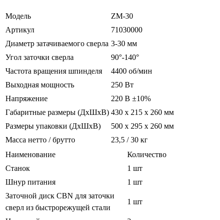
Модель
ZM-30
Артикул
71030000
Диаметр затачиваемого сверла
3-30 мм
Угол заточки сверла
90°-140°
Частота вращения шпинделя
4400 об/мин
Выходная мощность
250 Вт
Напряжение
220 В ±10%
Габаритные размеры (ДхШхВ)
430 х 215 х 260 мм
Размеры упаковки (ДхШхВ)
500 х 295 х 260 мм
Масса нетто / брутто
23,5 / 30 кг
Наименование
Количество
Станок
1 шт
Шнур питания
1 шт
Заточной диск CBN для заточки
1 шт
сверл из быстрорежущей стали